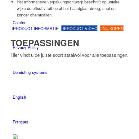
Het informatieve verpakkingsontwerp beschrijft op unieke
wijze de effectiviteit op al het haardglas: droog, snel en
zonder chemicaliën.
Colofon
PRODUCT INFORMATIE
PRODUCT VIDEO
NU KOPEN
TOEPASSINGEN
Privacy Policy
Hier vindt u de juiste soort staalwol voor alle toepassingen.
Demisting systems
HOUT
English
Voor het slijpen na de grondverf en voor het aanbrengen
van de eerste verf- of laklaag. Op gestructureerde houten
oppervlakken wordt de natuurlijke draad duidelijk
Français
geaccentueerd.